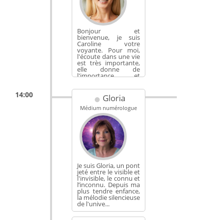
Bonjour et
bienvenue, je suis
Caroline votre
voyante. Pour moi,
l'écoute dans une vie
est très importante,
elle donne de
l'importance et
apaise les...
14:00
Gloria
Médium numérologue
Je suis Gloria, un pont
jeté entre le visible et
l'invisible, le connu et
l’inconnu. Depuis ma
plus tendre enfance,
la mélodie silencieuse
de l'unive...